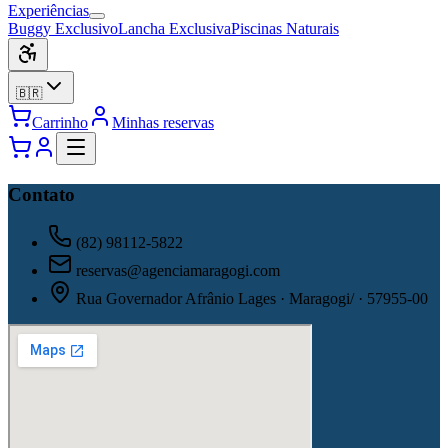
Experiências
Buggy Exclusivo
Lancha Exclusiva
Piscinas Naturais
🇧🇷
Carrinho
Minhas reservas
Contato
(82) 98112-5822
reservas@agenciamaragogi.com
Rua Governador Afrânio Lages · Maragogi/ · 57955-00