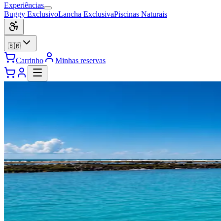
Experiências
Buggy Exclusivo
Lancha Exclusiva
Piscinas Naturais
🇧🇷
Carrinho
Minhas reservas