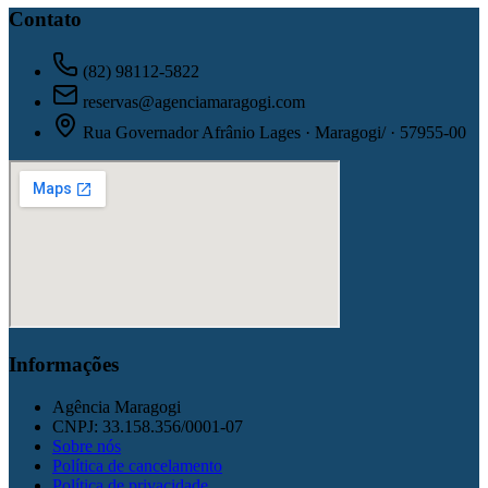
Contato
(82) 98112-5822
reservas@agenciamaragogi.com
Rua Governador Afrânio Lages · Maragogi/ · 57955-00
Informações
Agência Maragogi
CNPJ:
33.158.356/0001-07
Sobre nós
Política de cancelamento
Política de privacidade