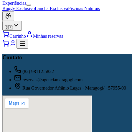
Experiências
Buggy Exclusivo
Lancha Exclusiva
Piscinas Naturais
🇧🇷
Carrinho
Minhas reservas
Contato
(82) 98112-5822
reservas@agenciamaragogi.com
Rua Governador Afrânio Lages · Maragogi/ · 57955-00